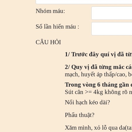
Nhóm máu:
Số lần hiến máu :
CÂU HỎI
1/ Trước đây quí vị đã 
2/ Quy vị đã từng mắc c
mạch, huyết áp thấp/cao, b
Trong vòng 6 tháng gần đ
Sút cân >= 4kg không rõ 
Nổi hạch kéo dài?
Phẩu thuật?
Xăm mình, xỏ lỗ qua da(tai