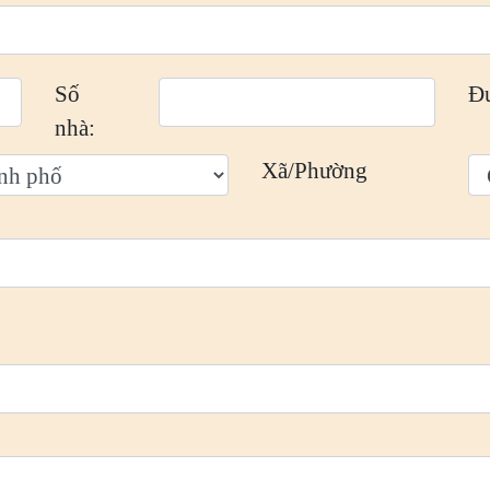
Số
Đ
nhà:
Xã/Phường