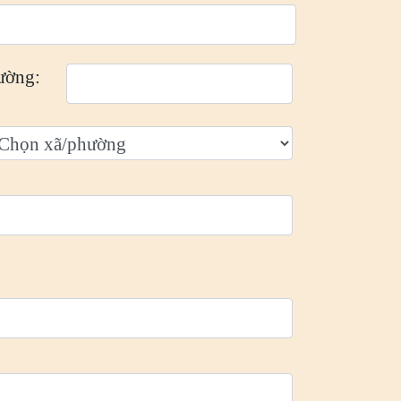
ường: