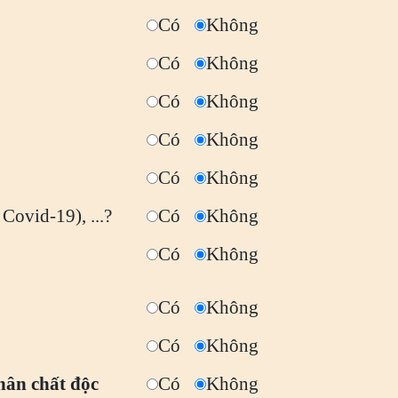
Có
Không
Có
Không
Có
Không
Có
Không
Có
Không
 Covid-19), ...?
Có
Không
Có
Không
Có
Không
Có
Không
nhân chất độc
Có
Không