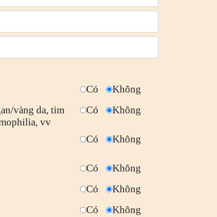
Có
Không
gan/vàng da, tim
Có
Không
emophilia, vv
Có
Không
Có
Không
Có
Không
Có
Không