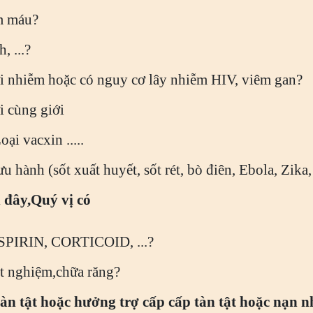
m máu?
, ...?
i nhiễm hoặc có nguy cơ lây nhiễm HIV, viêm gan?
i cùng giới
i vacxin .....
 hành (sốt xuất huyết, sốt rét, bò điên, Ebola, Zika,
 đây,Quý vị có
ASPIRIN, CORTICOID, ...?
t nghiệm,chữa răng?
 tàn tật hoặc hưởng trợ cấp cấp tàn tật hoặc nạn 