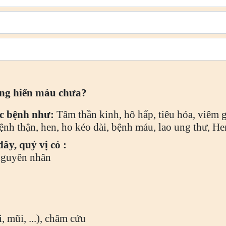
từng hiến máu chưa?
ác bệnh như:
Tâm thần kinh, hô hấp, tiêu hóa, viêm 
ệnh thận, hen, ho kéo dài, bệnh máu, lao ung thư, H
ây, quý vị có :
nguyên nhân
, mũi, ...), châm cứu